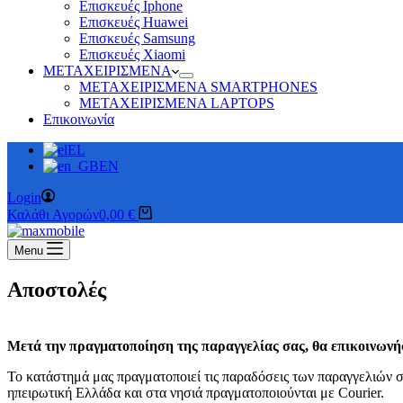
Επισκευές Iphone
Επισκευές Huawei
Επισκευές Samsung
Επισκευές Xiaomi
ΜΕΤΑΧΕΙΡΙΣΜΕΝΑ
ΜΕΤΑΧΕΙΡΙΣΜΕΝΑ SMARTPHONES
ΜΕΤΑΧΕΙΡΙΣΜΕΝΑ LAPTOPS
Επικοινωνία
EL
EN
Login
Καλάθι Αγορών
0,00
€
Menu
Αποστολές
Μετά την πραγματοποίηση της παραγγελίας σας, θα επικοινωνήσ
Το κατάστημά μας πραγματοποιεί τις παραδόσεις των παραγγελιών 
ηπειρωτική Ελλάδα και στα νησιά πραγματοποιούνται με Courier.