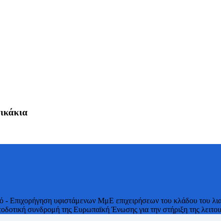
τικάκια
κό - Επιχορήγηση υφιστάμενων ΜμΕ επιχειρήσεων του κλάδου του λια
δοτική συνδρομή της Ευρωπαϊκή Ένωσης για την στήριξη της λειτουρ