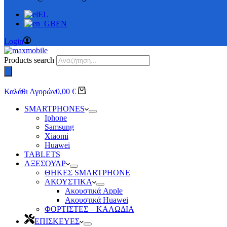
EL
EN
Login
Products search
Καλάθι Αγορών
0,00
€
SMARTPHONES
Iphone
Samsung
Xiaomi
Huawei
TABLETS
ΑΞΕΣΟΥΑΡ
ΘΗΚΕΣ SMARTPHONE
ΑΚΟΥΣΤΙΚΑ
Ακουστικά Apple
Ακουστικά Huawei
ΦΟΡΤΙΣΤΕΣ – ΚΑΛΩΔΙΑ
ΕΠΙΣΚΕΥΕΣ