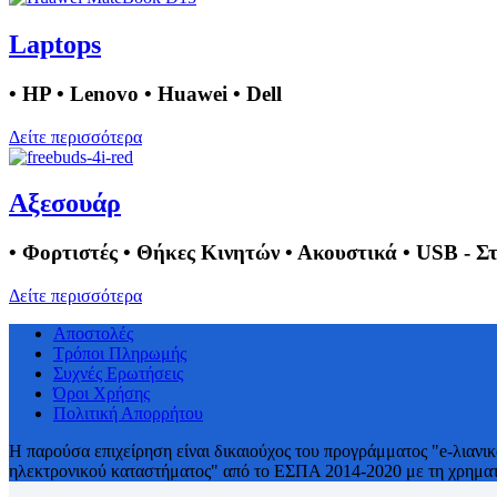
Laptops
• HP • Lenovo • Huawei • Dell
Δείτε περισσότερα
Αξεσουάρ
• Φορτιστές • Θήκες Κινητών • Ακουστικά • USB - Σ
Δείτε περισσότερα
Αποστολές
Τρόποι Πληρωμής
Συχνές Ερωτήσεις
Όροι Χρήσης
Πολιτική Απορρήτου
H παρούσα επιχείρηση είναι δικαιούχος του προγράμματος "e-λιανι
ηλεκτρονικού καταστήματος" από το ΕΣΠΑ 2014-2020 με τη χρηματο