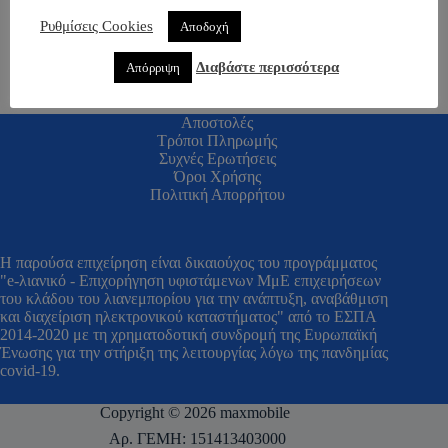
Ρυθμίσεις Cookies
Αποδοχή
Διαβάστε περισσότερα
Απόρριψη
Αποστολές
Τρόποι Πληρωμής
Συχνές Ερωτήσεις
Όροι Χρήσης
Πολιτική Απορρήτου
H παρούσα επιχείρηση είναι δικαιούχος του προγράμματος
"e-λιανικό - Επιχορήγηση υφιστάμενων ΜμΕ επιχειρήσεων
του κλάδου του λιανεμπορίου για την ανάπτυξη, αναβάθμιση
και διαχείριση ηλεκτρονικού καταστήματος" από το ΕΣΠΑ
2014-2020 με τη χρηματοδοτική συνδρομή της Ευρωπαϊκή
Ένωσης για την στήριξη της λειτουργίας λόγω της πανδημίας
covid-19.
Copyright © 2026 maxmobile
Αρ. ΓΕΜΗ: 151413403000