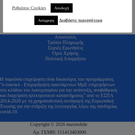
Ρυθμίσεις Cookies
Αποδοχή
Διαβάστε περισσότερα
Απόρριψη
Αποστολές
Τρόποι Πληρωμής
Συχνές Ερωτήσεις
Όροι Χρήσης
Πολιτική Απορρήτου
H παρούσα επιχείρηση είναι δικαιούχος του προγράμματος
"e-λιανικό - Επιχορήγηση υφιστάμενων ΜμΕ επιχειρήσεων
του κλάδου του λιανεμπορίου για την ανάπτυξη, αναβάθμιση
και διαχείριση ηλεκτρονικού καταστήματος" από το ΕΣΠΑ
2014-2020 με τη χρηματοδοτική συνδρομή της Ευρωπαϊκή
Ένωσης για την στήριξη της λειτουργίας λόγω της πανδημίας
covid-19.
Copyright © 2026 maxmobile
Αρ. ΓΕΜΗ: 151413403000