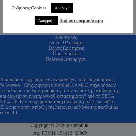
Ρυθμίσεις Cookies
Αποδοχή
Διαβάστε περισσότερα
Απόρριψη
Αποστολές
Τρόποι Πληρωμής
Συχνές Ερωτήσεις
Όροι Χρήσης
Πολιτική Απορρήτου
H παρούσα επιχείρηση είναι δικαιούχος του προγράμματος
"e-λιανικό - Επιχορήγηση υφιστάμενων ΜμΕ επιχειρήσεων
του κλάδου του λιανεμπορίου για την ανάπτυξη, αναβάθμιση
και διαχείριση ηλεκτρονικού καταστήματος" από το ΕΣΠΑ
2014-2020 με τη χρηματοδοτική συνδρομή της Ευρωπαϊκή
Ένωσης για την στήριξη της λειτουργίας λόγω της πανδημίας
covid-19.
Copyright © 2026 maxmobile
Αρ. ΓΕΜΗ: 151413403000