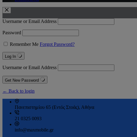
Username or Email Address
Password
Remember Me
Forgot Password?
Log In
Username or Email Address
Get New Password
← Back to login
Πανεπιστημίου 65 (Εντός Στοάς), Αθήνα
21 0325 0093
info@maxmobile.gr