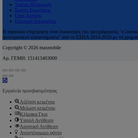
Τρόποι Πληρωμής
Συχνές Ερωτήσεις
Όροι Χρήσης
Πολιτική Απορρήτου
H παρούσα επιχείρηση είναι δικαιούχος του προγράμματος "e-λιανι
ηλεκτρονικού καταστήματος" από το ΕΣΠΑ 2014-2020 με τη χρηματο
Copyright © 2026 maxmobile
Αρ. ΓΕΜΗ: 151413403000
Ανοίξτε τη γραμμή εργαλείων
Εργαλεία προσβασιμότητας
Αύξηση κειμένου
Μείωση κειμένου
Κλίμακα Γκρι
Υψηλή Αντίθεση
Αρνητική Αντίθεση
Ανοιχτόχρωμο φόντο