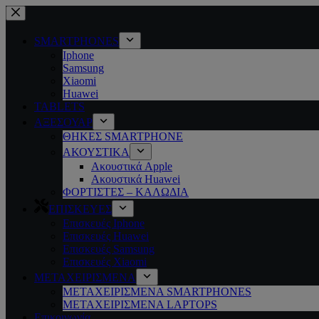
Μετάβαση
στο
περιεχόμενο
SMARTPHONES
Iphone
Samsung
Xiaomi
Huawei
TABLETS
ΑΞΕΣΟΥΑΡ
ΘΗΚΕΣ SMARTPHONE
ΑΚΟΥΣΤΙΚΑ
Ακουστικά Apple
Ακουστικά Huawei
ΦΟΡΤΙΣΤΕΣ – ΚΑΛΩΔΙΑ
ΕΠΙΣΚΕΥΕΣ
Επισκευές Iphone
Επισκευές Huawei
Επισκευές Samsung
Επισκευές Xiaomi
ΜΕΤΑΧΕΙΡΙΣΜΕΝΑ
ΜΕΤΑΧΕΙΡΙΣΜΕΝΑ SMARTPHONES
ΜΕΤΑΧΕΙΡΙΣΜΕΝΑ LAPTOPS
Επικοινωνία