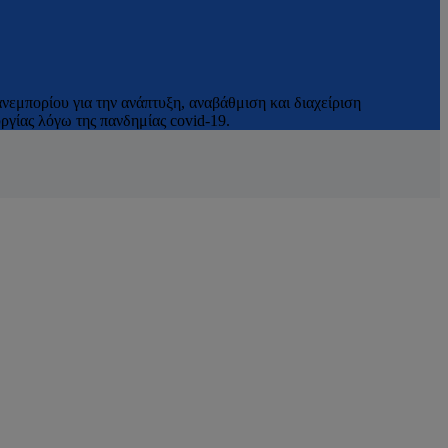
νεμπορίου για την ανάπτυξη, αναβάθμιση και διαχείριση
γίας λόγω της πανδημίας covid-19.