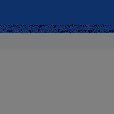
κό - Επιχορήγηση υφιστάμενων ΜμΕ επιχειρήσεων του κλάδου του λια
δοτική συνδρομή της Ευρωπαϊκή Ένωσης για την στήριξη της λειτουρ