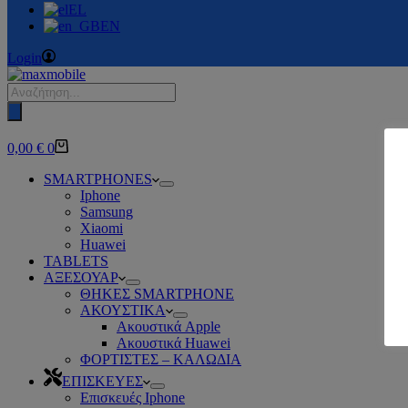
EL
EN
Login
Products
search
Καλάθι
0,00
€
0
Αγορών
SMARTPHONES
Iphone
Samsung
Xiaomi
Huawei
TABLETS
ΑΞΕΣΟΥΑΡ
ΘΗΚΕΣ SMARTPHONE
ΑΚΟΥΣΤΙΚΑ
Ακουστικά Apple
Ακουστικά Huawei
ΦΟΡΤΙΣΤΕΣ – ΚΑΛΩΔΙΑ
ΕΠΙΣΚΕΥΕΣ
Επισκευές Iphone