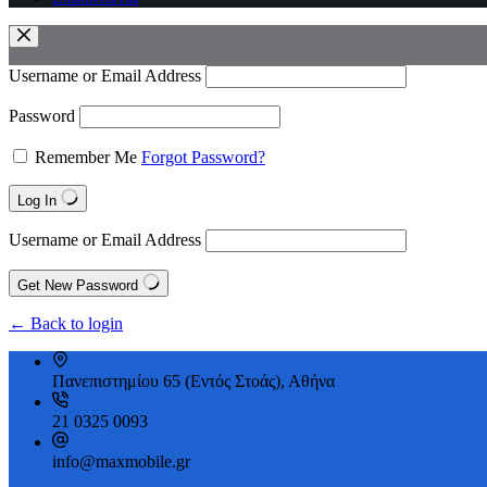
Username or Email Address
Password
Remember Me
Forgot Password?
Log In
Username or Email Address
Get New Password
← Back to login
Πανεπιστημίου 65 (Εντός Στοάς), Αθήνα
21 0325 0093
info@maxmobile.gr