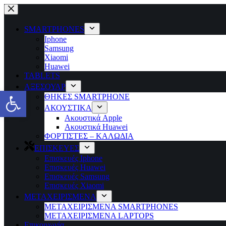
Μετάβαση
στο
περιεχόμενο
SMARTPHONES
Iphone
Samsung
Xiaomi
Huawei
TABLETS
ΑΞΕΣΟΥΑΡ
Ανοίξτε τη γραμμή εργαλείων
ΘΗΚΕΣ SMARTPHONE
ΑΚΟΥΣΤΙΚΑ
Ακουστικά Apple
Ακουστικά Huawei
ΦΟΡΤΙΣΤΕΣ – ΚΑΛΩΔΙΑ
ΕΠΙΣΚΕΥΕΣ
Επισκευές Iphone
Επισκευές Huawei
Επισκευές Samsung
Επισκευές Xiaomi
ΜΕΤΑΧΕΙΡΙΣΜΕΝΑ
ΜΕΤΑΧΕΙΡΙΣΜΕΝΑ SMARTPHONES
ΜΕΤΑΧΕΙΡΙΣΜΕΝΑ LAPTOPS
Επικοινωνία