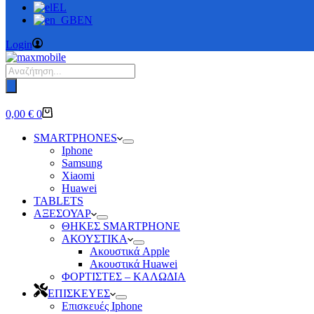
EL
EN
Login
Products
search
Καλάθι
0,00
€
0
Αγορών
SMARTPHONES
Iphone
Samsung
Xiaomi
Huawei
TABLETS
ΑΞΕΣΟΥΑΡ
ΘΗΚΕΣ SMARTPHONE
ΑΚΟΥΣΤΙΚΑ
Ακουστικά Apple
Ακουστικά Huawei
ΦΟΡΤΙΣΤΕΣ – ΚΑΛΩΔΙΑ
ΕΠΙΣΚΕΥΕΣ
Επισκευές Iphone