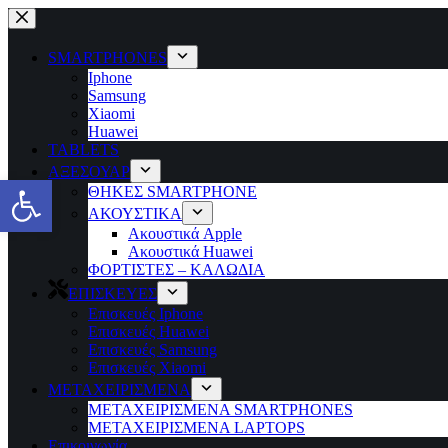
Μετάβαση
στο
περιεχόμενο
SMARTPHONES
Iphone
Samsung
Xiaomi
Huawei
TABLETS
ΑΞΕΣΟΥΑΡ
Ανοίξτε τη γραμμή εργαλείων
ΘΗΚΕΣ SMARTPHONE
ΑΚΟΥΣΤΙΚΑ
Ακουστικά Apple
Ακουστικά Huawei
ΦΟΡΤΙΣΤΕΣ – ΚΑΛΩΔΙΑ
ΕΠΙΣΚΕΥΕΣ
Επισκευές Iphone
Επισκευές Huawei
Επισκευές Samsung
Επισκευές Xiaomi
ΜΕΤΑΧΕΙΡΙΣΜΕΝΑ
ΜΕΤΑΧΕΙΡΙΣΜΕΝΑ SMARTPHONES
ΜΕΤΑΧΕΙΡΙΣΜΕΝΑ LAPTOPS
Επικοινωνία