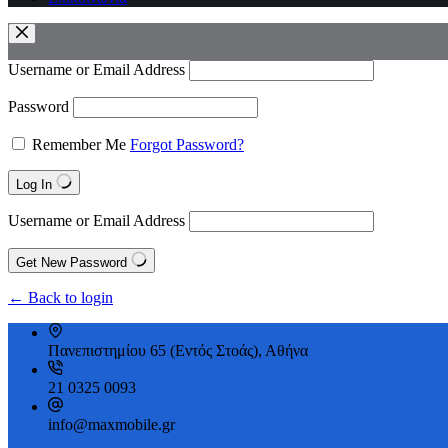
Username or Email Address
Password
Remember Me
Forgot Password?
Log In
Username or Email Address
Get New Password
← Back to login
Πανεπιστημίου 65 (Εντός Στοάς), Αθήνα
21 0325 0093
info@maxmobile.gr