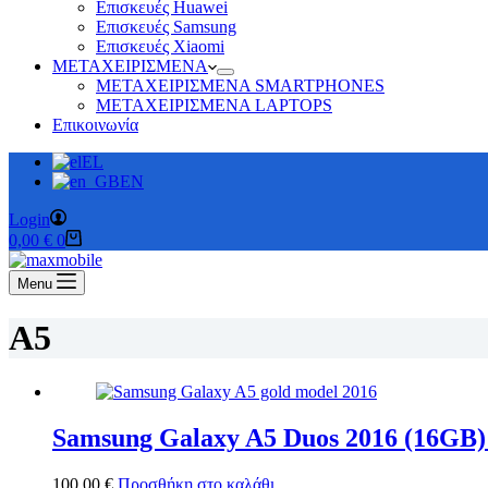
Επισκευές Huawei
Επισκευές Samsung
Επισκευές Xiaomi
ΜΕΤΑΧΕΙΡΙΣΜΕΝΑ
ΜΕΤΑΧΕΙΡΙΣΜΕΝΑ SMARTPHONES
ΜΕΤΑΧΕΙΡΙΣΜΕΝΑ LAPTOPS
Επικοινωνία
EL
EN
Login
Καλάθι
0,00
€
0
Αγορών
Menu
A5
Samsung Galaxy A5 Duos 2016 (16GB)
100,00
€
Προσθήκη στο καλάθι