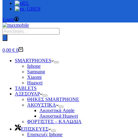
EL
EN
Login
Products
search
Καλάθι
0,00
€
0
Αγορών
SMARTPHONES
Iphone
Samsung
Xiaomi
Huawei
TABLETS
ΑΞΕΣΟΥΑΡ
ΘΗΚΕΣ SMARTPHONE
ΑΚΟΥΣΤΙΚΑ
Ακουστικά Apple
Ακουστικά Huawei
ΦΟΡΤΙΣΤΕΣ – ΚΑΛΩΔΙΑ
ΕΠΙΣΚΕΥΕΣ
Επισκευές Iphone