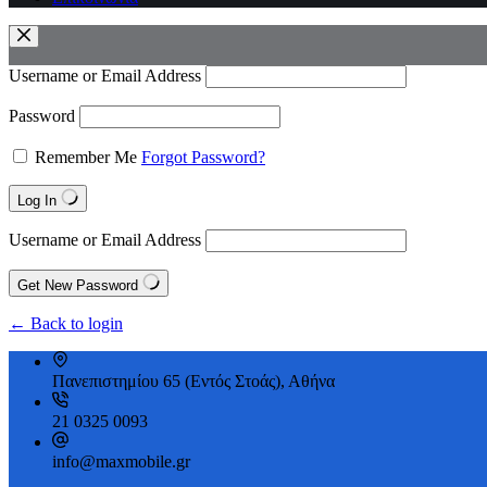
Username or Email Address
Password
Remember Me
Forgot Password?
Log In
Username or Email Address
Get New Password
← Back to login
Πανεπιστημίου 65 (Εντός Στοάς), Αθήνα
21 0325 0093
info@maxmobile.gr