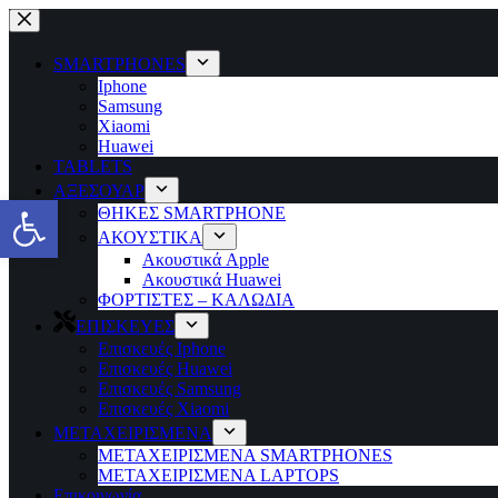
Μετάβαση
στο
περιεχόμενο
SMARTPHONES
Iphone
Samsung
Xiaomi
Huawei
TABLETS
ΑΞΕΣΟΥΑΡ
Ανοίξτε τη γραμμή εργαλείων
ΘΗΚΕΣ SMARTPHONE
ΑΚΟΥΣΤΙΚΑ
Ακουστικά Apple
Ακουστικά Huawei
ΦΟΡΤΙΣΤΕΣ – ΚΑΛΩΔΙΑ
ΕΠΙΣΚΕΥΕΣ
Επισκευές Iphone
Επισκευές Huawei
Επισκευές Samsung
Επισκευές Xiaomi
ΜΕΤΑΧΕΙΡΙΣΜΕΝΑ
ΜΕΤΑΧΕΙΡΙΣΜΕΝΑ SMARTPHONES
ΜΕΤΑΧΕΙΡΙΣΜΕΝΑ LAPTOPS
Επικοινωνία