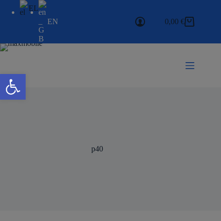
EL
EN
0,00
€
Ανοίξτε τη γραμμή εργαλείων
p40