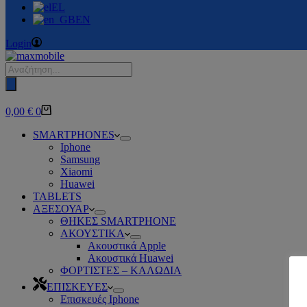
EL
EN
Login
0,00
€
0
SMARTPHONES
Iphone
Samsung
Xiaomi
Huawei
TABLETS
ΑΞΕΣΟΥΑΡ
ΘΗΚΕΣ SMARTPHONE
ΑΚΟΥΣΤΙΚΑ
Ακουστικά Apple
Ακουστικά Huawei
ΦΟΡΤΙΣΤΕΣ – ΚΑΛΩΔΙΑ
ΕΠΙΣΚΕΥΕΣ
Επισκευές Iphone