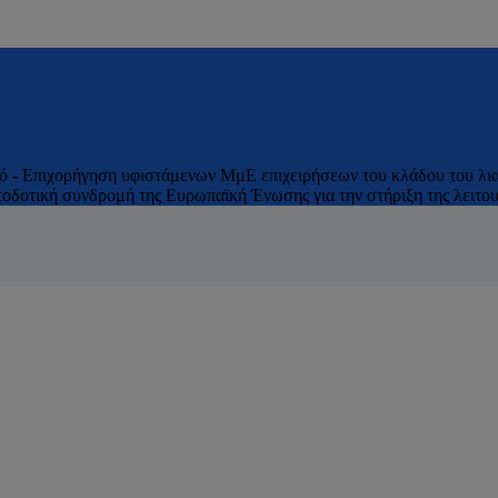
κό - Επιχορήγηση υφιστάμενων ΜμΕ επιχειρήσεων του κλάδου του λια
δοτική συνδρομή της Ευρωπαϊκή Ένωσης για την στήριξη της λειτουρ