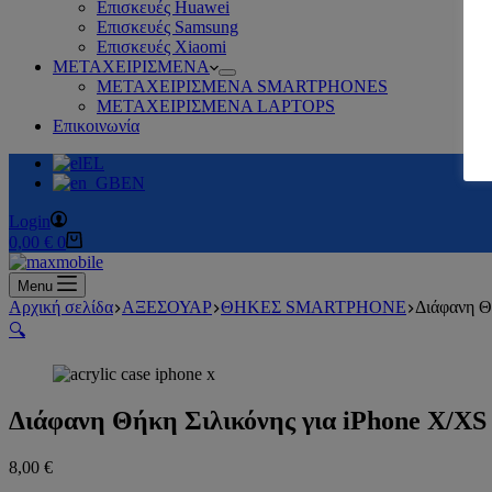
Επισκευές Huawei
Επισκευές Samsung
Επισκευές Xiaomi
ΜΕΤΑΧΕΙΡΙΣΜΕΝΑ
ΜΕΤΑΧΕΙΡΙΣΜΕΝΑ SMARTPHONES
ΜΕΤΑΧΕΙΡΙΣΜΕΝΑ LAPTOPS
Επικοινωνία
EL
EN
Login
0,00
€
0
Menu
Αρχική σελίδα
ΑΞΕΣΟΥΑΡ
ΘΗΚΕΣ SMARTPHONE
Διάφανη Θ
🔍
Διάφανη Θήκη Σιλικόνης για iPhone X/X
8,00
€