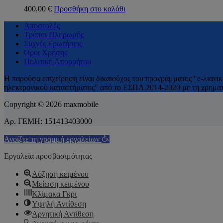
400,00
€
Προσθήκη στο καλάθι
Αποστολές
Τρόποι Πληρωμής
Συχνές Ερωτήσεις
Όροι Χρήσης
Πολιτική Απορρήτου
H παρούσα επιχείρηση είναι δικαιούχος του προγράμματος "e-λιανι
ηλεκτρονικού καταστήματος" από το ΕΣΠΑ 2014-2020 με τη χρηματο
Copyright © 2026 maxmobile
Αρ. ΓΕΜΗ: 151413403000
Ανοίξτε τη γραμμή εργαλείων
Εργαλεία προσβασιμότητας
Αύξηση κειμένου
Μείωση κειμένου
Κλίμακα Γκρι
Υψηλή Αντίθεση
Αρνητική Αντίθεση