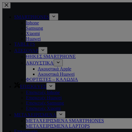
SMARTPHONES
Iphone
Samsung
Xiaomi
Huawei
TABLETS
ΑΞΕΣΟΥΑΡ
ΘΗΚΕΣ SMARTPHONE
ΑΚΟΥΣΤΙΚΑ
Ακουστικά Apple
Ακουστικά Huawei
ΦΟΡΤΙΣΤΕΣ – ΚΑΛΩΔΙΑ
ΕΠΙΣΚΕΥΕΣ
Επισκευές Iphone
Επισκευές Huawei
Επισκευές Samsung
Επισκευές Xiaomi
ΜΕΤΑΧΕΙΡΙΣΜΕΝΑ
ΜΕΤΑΧΕΙΡΙΣΜΕΝΑ SMARTPHONES
ΜΕΤΑΧΕΙΡΙΣΜΕΝΑ LAPTOPS
Επικοινωνία