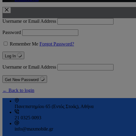
Username or Email Address
Password
Remember Me
Forgot Password?
Log In
Username or Email Address
Get New Password
← Back to login
Πανεπιστημίου 65 (Εντός Στοάς), Αθήνα
21 0325 0093
info@maxmobile.gr