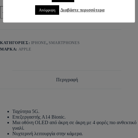
Διαβάστε περισσότερα
Απόρριψη
Προσθήκη στο καλάθι
ΚΑΤΗΓΟΡΊΕΣ:
IPHONE
,
SMARTPHONES
ΜΆΡΚΑ:
APPLE
Περιγραφή
Ταχύτητα 5G.
Επεξεργαστής A14 Bionic.
Μια οθόνη OLED από άκρη σε άκρη με 4 φορές πιο ανθεκτικό
γυαλί.
Νυχτερινή λειτουργία στην κάμερα.