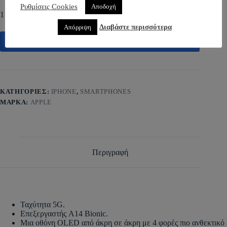
Ρυθμίσεις Cookies
Αποδοχή
1 σε απόθεμα
Διαβάστε περισσότερα
Απόρριψη
Προσθήκη στο καλάθι
ΚΑΤΗΓΟΡΊΕΣ:
IPHONE
,
SMARTPHONES
ΜΆΡΚΑ:
APPLE
Περιγραφή
Ταχύτητα 5G.
Επεξεργαστής A14 Bionic.
Μια οθόνη OLED από άκρη σε άκρη με 4 φορές πιο ανθεκτικό