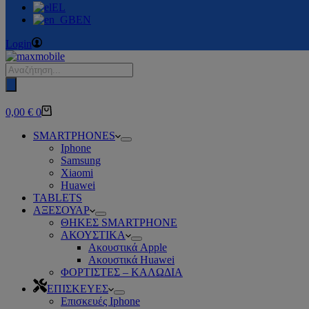
EL
EN
Login
Products
search
Καλάθι
0,00
€
0
Αγορών
SMARTPHONES
Iphone
Samsung
Xiaomi
Huawei
TABLETS
ΑΞΕΣΟΥΑΡ
ΘΗΚΕΣ SMARTPHONE
ΑΚΟΥΣΤΙΚΑ
Ακουστικά Apple
Ακουστικά Huawei
ΦΟΡΤΙΣΤΕΣ – ΚΑΛΩΔΙΑ
ΕΠΙΣΚΕΥΕΣ
Επισκευές Iphone