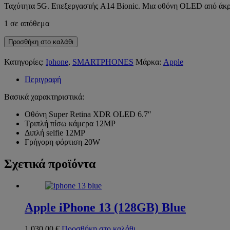
Ταχύτητα 5G. Επεξεργαστής A14 Bionic. Μια οθόνη OLED από άκρη 
1 σε απόθεμα
Apple
Προσθήκη στο καλάθι
iPhone
12
Κατηγορίες:
Iphone
,
SMARTPHONES
Μάρκα:
Apple
Pro
Max
Περιγραφή
(128GB)
Silver
Βασικά χαρακτηριστικά:
ποσότητα
Οθόνη Super Retina XDR OLED 6.7″
Τριπλή πίσω κάμερα 12MP
Διπλή selfie 12MP
Γρήγορη φόρτιση 20W
Σχετικά προϊόντα
Apple iPhone 13 (128GB) Blue
1.030,00
€
Προσθήκη στο καλάθι