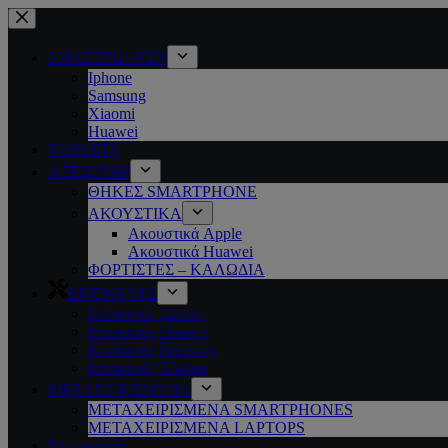
Μετάβαση
στο
περιεχόμενο
SMARTPHONES
Iphone
Samsung
Xiaomi
Huawei
TABLETS
ΑΞΕΣΟΥΑΡ
ΘΗΚΕΣ SMARTPHONE
ΑΚΟΥΣΤΙΚΑ
Ακουστικά Apple
Ακουστικά Huawei
ΦΟΡΤΙΣΤΕΣ – ΚΑΛΩΔΙΑ
ΕΠΙΣΚΕΥΕΣ
Επισκευές Iphone
Επισκευές Huawei
Επισκευές Samsung
Επισκευές Xiaomi
ΜΕΤΑΧΕΙΡΙΣΜΕΝΑ
ΜΕΤΑΧΕΙΡΙΣΜΕΝΑ SMARTPHONES
ΜΕΤΑΧΕΙΡΙΣΜΕΝΑ LAPTOPS
Επικοινωνία