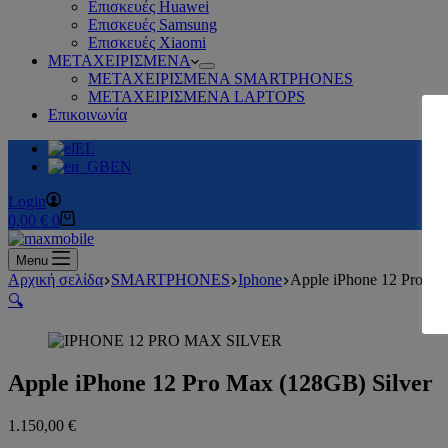
Επισκευές Huawei
Επισκευές Samsung
Επισκευές Xiaomi
ΜΕΤΑΧΕΙΡΙΣΜΕΝΑ
ΜΕΤΑΧΕΙΡΙΣΜΕΝΑ SMARTPHONES
ΜΕΤΑΧΕΙΡΙΣΜΕΝΑ LAPTOPS
Επικοινωνία
EL
EN
Login
Καλάθι
0,00
€
0
Αγορών
Menu
Αρχική σελίδα
SMARTPHONES
Iphone
Apple iPhone 12 Pro Ma
🔍
Apple iPhone 12 Pro Max (128GB) Silver
1.150,00
€