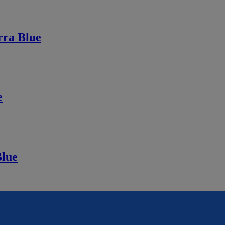
rra Blue
e
Blue