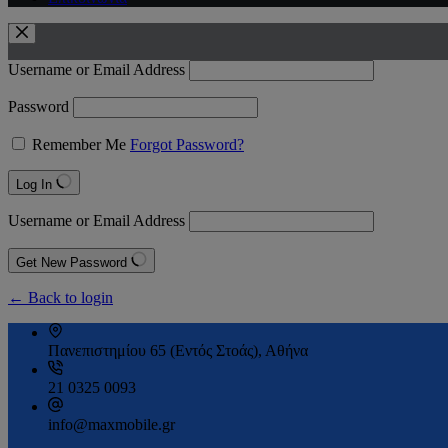
Username or Email Address
Password
Remember Me
Forgot Password?
Log In
Username or Email Address
Get New Password
← Back to login
Πανεπιστημίου 65 (Εντός Στοάς), Αθήνα
21 0325 0093
info@maxmobile.gr