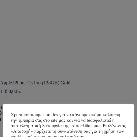
Apple iPhone 13 Pro (128GB) Gold
1.350,00
€
Ταχύτητα 5G. Επεξεργαστής A15 Bionic. Εξελιγμένο νέο
λογισμικό για επεξεργασία φωτογραφίας. Αυτόματα
Χρησιμοποιούμε cookies για να κάνουμε ακόμα καλύτερη
ρυθμιζόμενος ρυθμός ανανέωσης 120Hz
την εμπειρία σας στο site μας και για να διασφαλιστεί η
αποτελεσματική λειτουργία της ιστοσελίδας μας. Επιλέγοντας
«Αποδοχή» παρέχετε τη συγκατάθεση σας για τη χρήση των
cookies, σύμφωνα με την πολιτική μας.