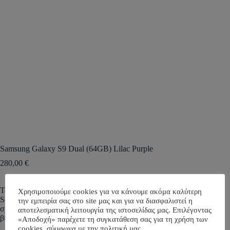
Samsung Galaxy S9 Dual (64GB) Lilac Purple
280,00
€
Το S9 έρχεται με το σύστημα φωτογραφικής μηχανής της
Χρησιμοποιούμε cookies για να κάνουμε ακόμα καλύτερη
Samsung με δύο διαφράγματα. Ένα σύστημα που έχει
την εμπειρία σας στο site μας και για να διασφαλιστεί η
σχεδιαστεί για να παρέχει βελτιωμένη λήψη εικόνας και
αποτελεσματική λειτουργία της ιστοσελίδας μας. Επιλέγοντας
βίντεο σε συνθήκες χαμηλού φωτισμού και φωτεινότητας.
«Αποδοχή» παρέχετε τη συγκατάθεση σας για τη χρήση των
cookies, σύμφωνα με την πολιτική μας.