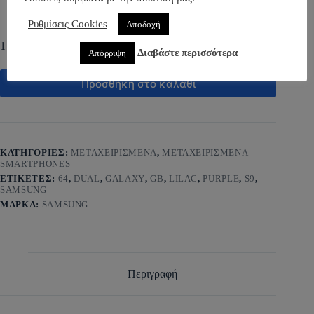
Ρυθμίσεις Cookies
Αποδοχή
1 σε απόθεμα
Διαβάστε περισσότερα
Απόρριψη
Προσθήκη στο καλάθι
ΚΑΤΗΓΟΡΊΕΣ:
ΜΕΤΑΧΕΙΡΙΣΜΕΝΑ
,
ΜΕΤΑΧΕΙΡΙΣΜΕΝΑ
SMARTPHONES
ΕΤΙΚΈΤΕΣ:
64
,
DUAL
,
GALAXY
,
GB
,
LILAC
,
PURPLE
,
S9
,
SAMSUNG
ΜΆΡΚΑ:
SAMSUNG
Περιγραφή