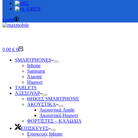
EL
EN
Login
Καλάθι
0,00
€
0
Αγορών
SMARTPHONES
Iphone
Samsung
Xiaomi
Huawei
TABLETS
ΑΞΕΣΟΥΑΡ
ΘΗΚΕΣ SMARTPHONE
ΑΚΟΥΣΤΙΚΑ
Ακουστικά Apple
Ακουστικά Huawei
ΦΟΡΤΙΣΤΕΣ – ΚΑΛΩΔΙΑ
ΕΠΙΣΚΕΥΕΣ
Επισκευές Iphone