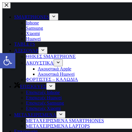
Μετάβαση
στο
περιεχόμενο
SMARTPHONES
Iphone
Samsung
Xiaomi
Huawei
TABLETS
ΑΞΕΣΟΥΑΡ
Ανοίξτε τη γραμμή εργαλείων
ΘΗΚΕΣ SMARTPHONE
ΑΚΟΥΣΤΙΚΑ
Ακουστικά Apple
Ακουστικά Huawei
ΦΟΡΤΙΣΤΕΣ – ΚΑΛΩΔΙΑ
ΕΠΙΣΚΕΥΕΣ
Επισκευές Iphone
Επισκευές Huawei
Επισκευές Samsung
Επισκευές Xiaomi
ΜΕΤΑΧΕΙΡΙΣΜΕΝΑ
ΜΕΤΑΧΕΙΡΙΣΜΕΝΑ SMARTPHONES
ΜΕΤΑΧΕΙΡΙΣΜΕΝΑ LAPTOPS
Επικοινωνία