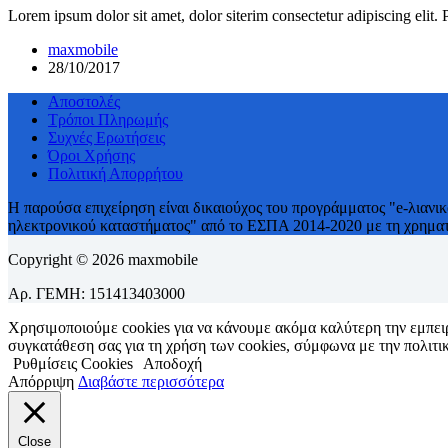
Lorem ipsum dolor sit amet, dolor siterim consectetur adipiscing elit.
maxmobile
28/10/2017
Αποστολές
Τρόποι Πληρωμής
Συχνές Ερωτήσεις
Όροι Χρήσης
Πολιτική Απορρήτου
H παρούσα επιχείρηση είναι δικαιούχος του προγράμματος "e-λιανι
ηλεκτρονικού καταστήματος" από το ΕΣΠΑ 2014-2020 με τη χρηματο
Copyright © 2026 maxmobile
Αρ. ΓΕΜΗ: 151413403000
Χρησιμοποιούμε cookies για να κάνουμε ακόμα καλύτερη την εμπειρί
συγκατάθεση σας για τη χρήση των cookies, σύμφωνα με την πολιτικ
Ρυθμίσεις Cookies
Αποδοχή
Απόρριψη
Διαβάστε περισσότερα
Close