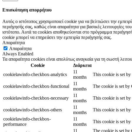
Επισκόπηση απορρήτου
Αυτός ο ιστότοπος χρησιμοποιεί cookie για να βελτιώσει την εμπει
περιήγησής σας, καθώς είναι απαραίτητα για βασικές λειτουργίες τ
ιστότοπο. Αυτά τα cookies αποθηκεύονται στο πρόγραμμα περιήγησής
cookie μπορεί να επηρεάσει την εμπειρία περιήγησής σας.
Απαραίτητα
Απαραίτητα
Always Enabled
Τα απαραίτητα cookies είναι απολύτως αναγκαία για τη σωστή λειτου
Cookie
Διάρκεια
11
cookielawinfo-checkbox-analytics
This cookie is set b
months
11
cookielawinfo-checkbox-functional
The cookie is set by
months
11
cookielawinfo-checkbox-necessary
This cookie is set b
months
11
cookielawinfo-checkbox-others
This cookie is set b
months
cookielawinfo-checkbox-
11
This cookie is set b
performance
months
11
The cookie is set by