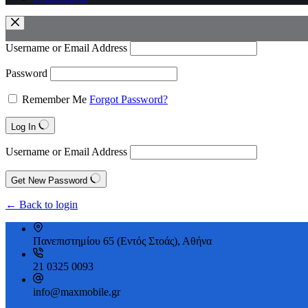
Username or Email Address
Password
Remember Me
Forgot Password?
Log In
Username or Email Address
Get New Password
← Back to login
Πανεπιστημίου 65 (Εντός Στοάς), Αθήνα
21 0325 0093
info@maxmobile.gr