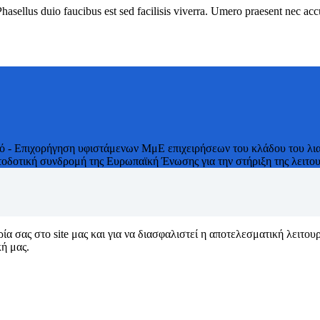
 Phasellus duio faucibus est sed facilisis viverra. Umero praesent nec a
κό - Επιχορήγηση υφιστάμενων ΜμΕ επιχειρήσεων του κλάδου του λια
δοτική συνδρομή της Ευρωπαϊκή Ένωσης για την στήριξη της λειτουρ
α σας στο site μας και για να διασφαλιστεί η αποτελεσματική λειτου
ή μας.