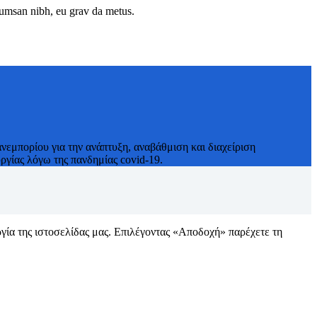
ccumsan nibh, eu grav da metus.
νεμπορίου για την ανάπτυξη, αναβάθμιση και διαχείριση
γίας λόγω της πανδημίας covid-19.
ργία της ιστοσελίδας μας. Επιλέγοντας «Αποδοχή» παρέχετε τη