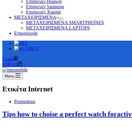
Επισκευές Huawei
Επισκευές Samsung
Επισκευές Xiaomi
ΜΕΤΑΧΕΙΡΙΣΜΕΝΑ
ΜΕΤΑΧΕΙΡΙΣΜΕΝΑ SMARTPHONES
ΜΕΤΑΧΕΙΡΙΣΜΕΝΑ LAPTOPS
Επικοινωνία
EL
EN
Login
Καλάθι
0,00
€
0
Αγορών
Menu
Ετικέτα
Internet
Promotions
Tips how to choise a perfect watch foracti