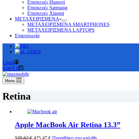
Επισκευές Huawei
Επισκευές Samsung
Επισκευές Xiaomi
ΜΕΤΑΧΕΙΡΙΣΜΕΝΑ
ΜΕΤΑΧΕΙΡΙΣΜΕΝΑ SMARTPHONES
ΜΕΤΑΧΕΙΡΙΣΜΕΝΑ LAPTOPS
Επικοινωνία
EL
EN
Login
Καλάθι
0,00
€
0
Αγορών
Menu
Retina
Apple MacBook Air Retina 13.3”
Original
Η
535,62
€
425,47
€
Προσθήκη στο καλάθι