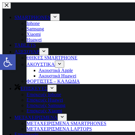
Μετάβαση
στο
περιεχόμενο
SMARTPHONES
Iphone
Samsung
Xiaomi
Huawei
TABLETS
ΑΞΕΣΟΥΑΡ
Ανοίξτε τη γραμμή εργαλείων
ΘΗΚΕΣ SMARTPHONE
ΑΚΟΥΣΤΙΚΑ
Ακουστικά Apple
Ακουστικά Huawei
ΦΟΡΤΙΣΤΕΣ – ΚΑΛΩΔΙΑ
ΕΠΙΣΚΕΥΕΣ
Επισκευές Iphone
Επισκευές Huawei
Επισκευές Samsung
Επισκευές Xiaomi
ΜΕΤΑΧΕΙΡΙΣΜΕΝΑ
ΜΕΤΑΧΕΙΡΙΣΜΕΝΑ SMARTPHONES
ΜΕΤΑΧΕΙΡΙΣΜΕΝΑ LAPTOPS
Επικοινωνία