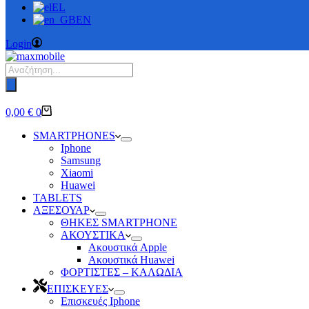
EL
EN
Login
Products
search
Καλάθι
0,00
€
0
Αγορών
SMARTPHONES
Iphone
Samsung
Xiaomi
Huawei
TABLETS
ΑΞΕΣΟΥΑΡ
ΘΗΚΕΣ SMARTPHONE
ΑΚΟΥΣΤΙΚΑ
Ακουστικά Apple
Ακουστικά Huawei
ΦΟΡΤΙΣΤΕΣ – ΚΑΛΩΔΙΑ
ΕΠΙΣΚΕΥΕΣ
Επισκευές Iphone