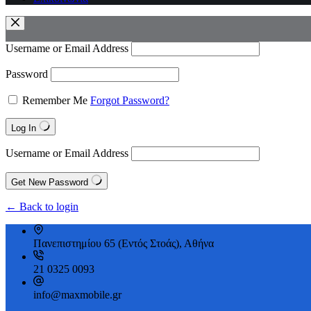
Username or Email Address
Password
Remember Me
Forgot Password?
Log In
Username or Email Address
Get New Password
← Back to login
Πανεπιστημίου 65 (Εντός Στοάς), Αθήνα
21 0325 0093
info@maxmobile.gr