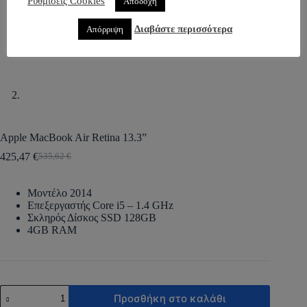
Ρυθμίσεις Cookies
Αποδοχή
Διαβάστε περισσότερα
Απόρριψη
Apple MacBook Air Retina 13.3”
425,47
€
535,62
€
Μοντέλο 2014
Επεξεργαστής Core i5 – 1.4 GHz
Σκληρός Δίσκος SSD 128GB
4GB RAM
Προσθήκη στο καλάθι