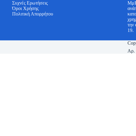
Συχνές Ερωτήσεις
ΜμΕ
Όροι Χρήσης
ανάπ
Πολιτική Απορρήτου
κατ
χρη
την 
19.
Cop
Αρ.
Χρησιμοποιούμε cookies για να κάνουμε ακόμα καλύτερη την εμπειρία
συγκατάθεση σας για τη χρήση των cookies, σύμφωνα με την πολιτική
Ρυθμίσεις Cookies
Αποδοχή
Απόρριψη
Διαβάστε περισσότερα
Close
Επισκόπηση απορρήτου
Αυτός ο ιστότοπος χρησιμοποιεί cookie για να βελτιώσει την εμπειρ
περιήγησής σας, καθώς είναι απαραίτητα για βασικές λειτουργίες το
ιστότοπο. Αυτά τα cookies αποθηκεύονται στο πρόγραμμα περιήγησής 
cookie μπορεί να επηρεάσει την εμπειρία περιήγησής σας.
Απαραίτητα
Απαραίτητα