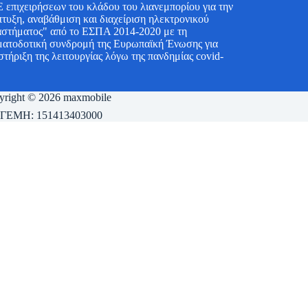
 επιχειρήσεων του κλάδου του λιανεμπορίου για την
τυξη, αναβάθμιση και διαχείριση ηλεκτρονικού
αστήματος" από το ΕΣΠΑ 2014-2020 με τη
ματοδοτική συνδρομή της Ευρωπαϊκή Ένωσης για
στήριξη της λειτουργίας λόγω της πανδημίας covid-
yright © 2026 maxmobile
 ΓΕΜΗ: 151413403000
 σας στο site μας και για να διασφαλιστεί η αποτελεσματική λειτουρ
 μας.
ία σας ενώ περιηγείστε στον ιστότοπο. Από αυτά, τα cookie που κατη
υ ιστότοπου. Χρησιμοποιούμε επίσης cookie τρίτων που μας βοηθούν 
σας μόνο με συγκατάθεσή σας. Έχετε την επιλογή να εξαιρεθείτε από