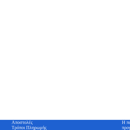
Αποστολές
H πα
Τρόποι Πληρωμής
προ