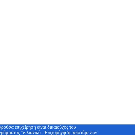
ρούσα επιχείρηση είναι δικαιούχος του
γράμματος "e-λιανικό - Επιχορήγηση υφιστάμενων